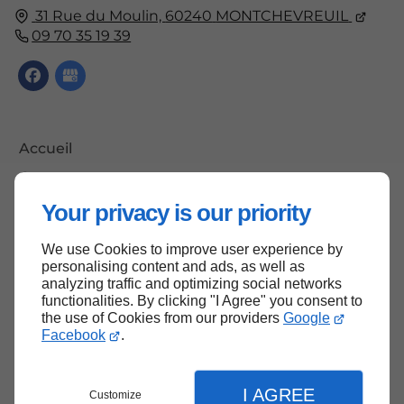
31 Rue du Moulin,
60240
MONTCHEVREUIL
09 70 35 19 39
Accueil
Contactez-nous
Mentions légales
Your privacy is our priority
Plan du site
We use Cookies to improve user experience by
personalising content and ads, as well as
analyzing traffic and optimizing social networks
functionalities. By clicking "I Agree" you consent to
Haut de page
the use of Cookies from our providers
Google
Facebook
.
I AGREE
Customize